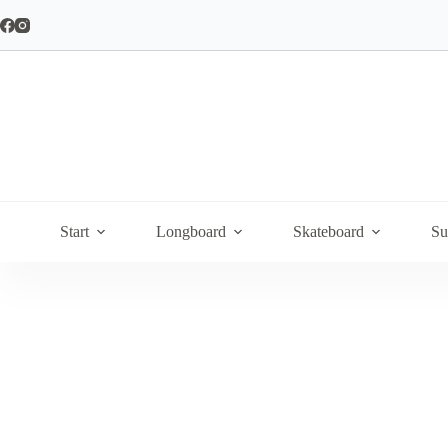
Hoppa
till
innehåll
Start
Longboard
Skateboard
Su