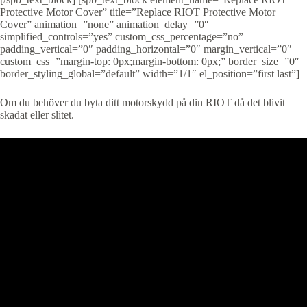
Protective Motor Cover” title=”Replace RIOT Protective Motor
Cover” animation=”none” animation_delay=”0″
simplified_controls=”yes” custom_css_percentage=”no”
padding_vertical=”0″ padding_horizontal=”0″ margin_vertical=”0″
custom_css=”margin-top: 0px;margin-bottom: 0px;” border_size=”0″
border_styling_global=”default” width=”1/1″ el_position=”first last”]
Om du behöver du byta ditt motorskydd på din RIOT då det blivit
skadat eller slitet.