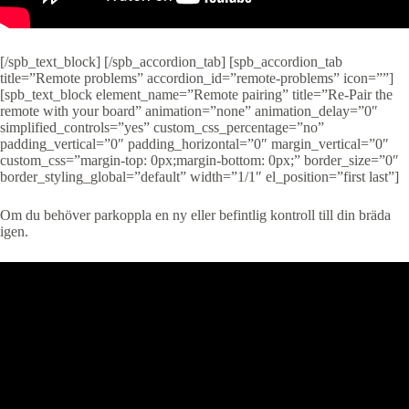
[/spb_text_block] [/spb_accordion_tab] [spb_accordion_tab
title=”Remote problems” accordion_id=”remote-problems” icon=””]
[spb_text_block element_name=”Remote pairing” title=”Re-Pair the
remote with your board” animation=”none” animation_delay=”0″
simplified_controls=”yes” custom_css_percentage=”no”
padding_vertical=”0″ padding_horizontal=”0″ margin_vertical=”0″
custom_css=”margin-top: 0px;margin-bottom: 0px;” border_size=”0″
border_styling_global=”default” width=”1/1″ el_position=”first last”]
Om du behöver parkoppla en ny eller befintlig kontroll till din bräda
igen.