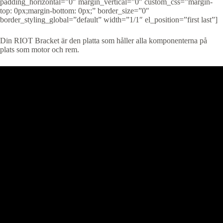
padding_horizontal=”0″ margin_vertical=”0″ custom_css=”margin-
top: 0px;margin-bottom: 0px;” border_size=”0″
border_styling_global=”default” width=”1/1″ el_position=”first last”]
Din RIOT Bracket är den platta som håller alla komponenterna på
plats som motor och rem.