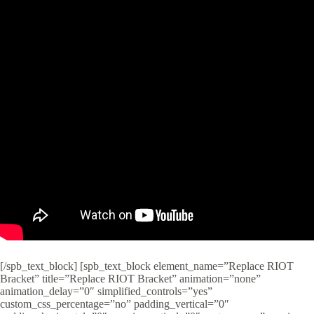
[/spb_text_block] [spb_text_block element_name=”Replace RIOT
Bracket” title=”Replace RIOT Bracket” animation=”none”
animation_delay=”0″ simplified_controls=”yes”
custom_css_percentage=”no” padding_vertical=”0″