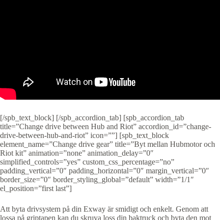
[/spb_text_block] [/spb_accordion_tab] [spb_accordion_tab
title=”Change drive between Hub and Riot” accordion_id=”change-
drive-between-hub-and-riot” icon=””] [spb_text_block
element_name=”Change drive gear” title=”Byt mellan Hubmotor och
Riot kit” animation=”none” animation_delay=”0″
simplified_controls=”yes” custom_css_percentage=”no”
padding_vertical=”0″ padding_horizontal=”0″ margin_vertical=”0″
border_size=”0″ border_styling_global=”default” width=”1/1″
el_position=”first last”]
Att byta drivsystem på din Exway är smidigt och enkelt. Genom att
lossa på griptapen kan du skruva loss din baktruck och byta den mot