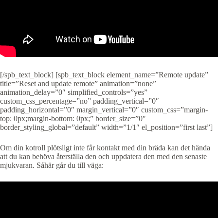
[/spb_text_block] [spb_text_block element_name=”Remote update”
title=”Reset and update remote” animation=”none”
animation_delay=”0″ simplified_controls=”yes”
custom_css_percentage=”no” padding_vertical=”0″
padding_horizontal=”0″ margin_vertical=”0″ custom_css=”margin-
top: 0px;margin-bottom: 0px;” border_size=”0″
border_styling_global=”default” width=”1/1″ el_position=”first last”]
Om din kotroll plötsligt inte får kontakt med din bräda kan det hända
att du kan behöva återställa den och uppdatera den med den senaste
mjukvaran. Såhär går du till väga: