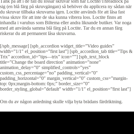
Tänk på att i de fall du lossar skruvar som har Loctite/Threadlock på
sig (en blå färg på skruvgängan) så behöver du applicera ny sådan när
du skruvar tillbaka skruvarna igen. Loctite används för att låsa fast
vissa skruv för att inte de ska kunna vibrera loss. Loctite finns att
inhandla i varuhus som Biltema eller andra liknande butiker. Var noga
med att använda samma blå färg på Loctite. Tar du en annan färg
riskerar du att permanent låsa skruvarna.
[/spb_message] [spb_accordion widget_title=”Video guides”
width=”1/1″ el_position=”first last”] [spb_accordion_tab title=”Tips &
Trix” accordion_id=”tips—trix” icon=””] [spb_text_block
title=”Change the board direction” animation=”none”
animation_delay=”0″ simplified_controls=”yes”
custom_css_percentage=”no” padding_vertical=”0″
padding_horizontal=”0″ margin_vertical=”0″ custom_css=”margin-
top: 0px;margin-bottom: 0px;” border_size=”0″
border_styling_global=”default” width=”1/1″ el_position=”first last”]
Om du av någon anledning skulle vilja byta brädans färdriktning.