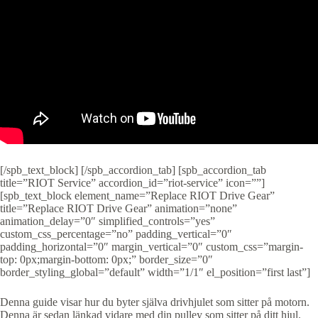
[/spb_text_block] [/spb_accordion_tab] [spb_accordion_tab
title=”RIOT Service” accordion_id=”riot-service” icon=””]
[spb_text_block element_name=”Replace RIOT Drive Gear”
title=”Replace RIOT Drive Gear” animation=”none”
animation_delay=”0″ simplified_controls=”yes”
custom_css_percentage=”no” padding_vertical=”0″
padding_horizontal=”0″ margin_vertical=”0″ custom_css=”margin-
top: 0px;margin-bottom: 0px;” border_size=”0″
border_styling_global=”default” width=”1/1″ el_position=”first last”]
Denna guide visar hur du byter själva drivhjulet som sitter på motorn.
Denna är sedan länkad vidare med din pulley som sitter på ditt hjul.