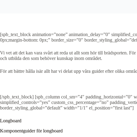
[spb_text_block animation=”none” animation_delay=”0″ simplified_c
0px;margin-bottom: 0px;” border_size=”0″ border_styling_global=”defau
Vi vet att det kan vara svårt att reda ut allt som hör till brädsporten. F
och utbilda den som behöver kunskap inom området.
För att bättre hålla isär allt har vi delat upp våra guider efter olika omr
[/spb_text_block] [spb_column col_sm=”4″ padding_horizontal=”0″ w
simplified_controls=”yes” custom_css_percentage=”no” padding_verti
border_styling_global=”default” width=”1/1″ el_position=”first last”]
Longboard
Komponentguider för longboard