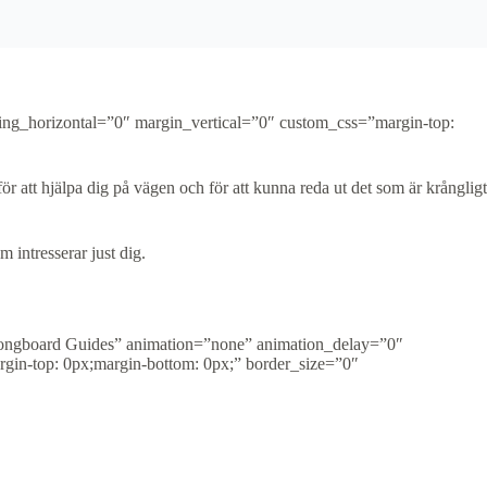
ing_horizontal=”0″ margin_vertical=”0″ custom_css=”margin-top:
för att hjälpa dig på vägen och för att kunna reda ut det som är krångligt
m intresserar just dig.
”Longboard Guides” animation=”none” animation_delay=”0″
gin-top: 0px;margin-bottom: 0px;” border_size=”0″