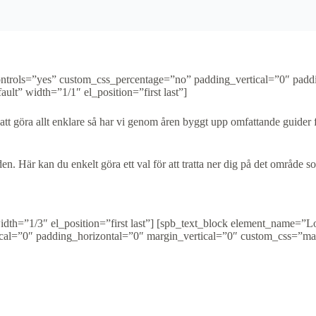
ontrols=”yes” custom_css_percentage=”no” padding_vertical=”0″ padd
lt” width=”1/1″ el_position=”first last”]
ör att göra allt enklare så har vi genom åren byggt upp omfattande guider 
åden. Här kan du enkelt göra ett val för att tratta ner dig på det område so
idth=”1/3″ el_position=”first last”] [spb_text_block element_name=
cal=”0″ padding_horizontal=”0″ margin_vertical=”0″ custom_css=”mar