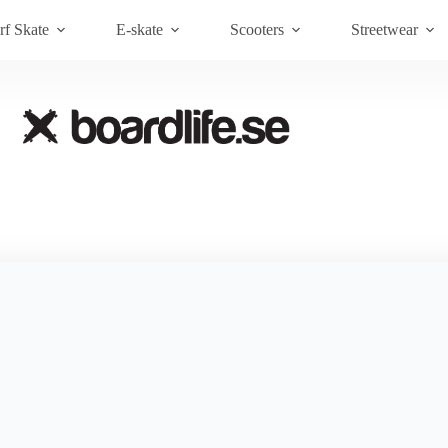
Brands
Om Boardlife
Kundt
rf Skate
E-skate
Scooters
Streetwear