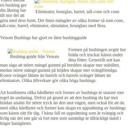
en bushing ger
din åkning har
Eliminator, hourglas, barrel, tall-cone och cone
till stor del att
göra med dess form. Det finns mängder av olika former så som cone,
tall-cone, barrel, eliminator, stimulator, hourglass med flera.
Venom Bushings har gjort en liten bushingguide
Formen på bushingen avgör hur
bräda och truckar känns under
Bushing-guide från Venom
dina fötter. Generellt sett kan
man säga att större mängd gummi på bredden skapar mer stabilitet,
medan större mängd gummi på höjden skapar mer svängförmåga.
Konor svänger lättare än barrels och barrels svänger lättare än
eliminators. Olika tillverkare gör olika höga bushings.
Att kombinera olika hårdheter och former av bushings är snarare mer
regel än undantag. Delvis på grund av att den bushing du har mot
brädan utsätts för större tryck än den mot vägen, men också för att du
med olika hårdheter och former kan skapa en uppsättning av bushings
som känns rätt för dig. I bästa fall en uppsättning som är svängig och
livlig när det inte går så fort men som samtidigt är tillräckligt stabil i
högre hastigheter.