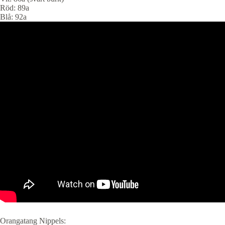
Röd: 89a
Blå: 92a
Orangatang Nippels: