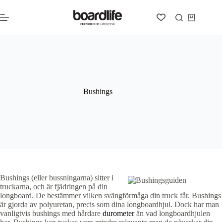
Hoppa
till
Varukorg
innehåll
Bushings
Bushings (eller bussningarna) sitter i
truckarna, och är fjädringen på din
longboard. De bestämmer vilken svängförmåga din truck får. Bushings
är gjorda av polyuretan, precis som dina longboardhjul. Dock har man
vanligtvis bushings med hårdare
durometer
än vad longboardhjulen