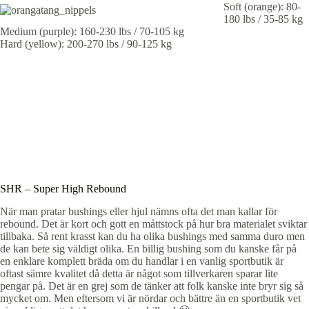
Soft (orange): 80-
180 lbs / 35-85 kg
Medium (purple): 160-230 lbs / 70-105 kg
Hard (yellow): 200-270 lbs / 90-125 kg
SHR – Super High Rebound
När man pratar bushings eller hjul nämns ofta det man kallar för
rebound. Det är kort och gott en måttstock på hur bra materialet sviktar
tillbaka. Så rent krasst kan du ha olika bushings med samma duro men
de kan bete sig väldigt olika. En billig bushing som du kanske får på
en enklare komplett bräda om du handlar i en vanlig sportbutik är
oftast sämre kvalitet då detta är något som tillverkaren sparar lite
pengar på. Det är en grej som de tänker att folk kanske inte bryr sig så
mycket om. Men eftersom vi är nördar och bättre än en sportbutik vet