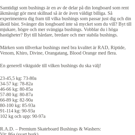
Samtidigt som bushings är en av de delar på din longboard som rent
åkmässigt gör mest skillnad så är de även väldigt billiga. Så
experimentera dig fram till vilka bushings som passar just dig och din
åkstil bäst. Svänger din longboard inte så mycket som du vill? Byt till
mjukare, högre och mer svängiga bushings. Vobblar du i höga
hastigheter? Byt till hårdare, bredare och mer stabila bushings.
Märken som tillverkar bushings med bra kvalitet är RAD, Riptide,
Venom, Khiro, Divine, Orangatang, Blood Orange med flera.
En generell viktguide till vilken bushings du ska välj!
23-45,5 kg: 73-80a
34-57 kg: 78-82a
46-66 kg: 80-85a
57-80 kg: 80-87a
66-89 kg: 82-90a
80-100 kg: 85-93a
91-114 kg: 90-93a
102 kg och upp: 90-97a
R.A.D. – Premium Skateboard Bushings & Washers:
Vit: 86a (svart burk)