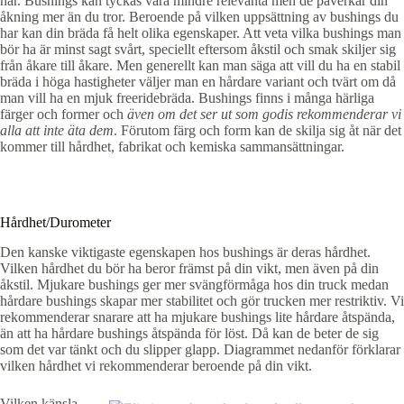
har. Bushings kan tyckas vara mindre relevanta men de påverkar din
åkning mer än du tror. Beroende på vilken uppsättning av bushings du
har kan din bräda få helt olika egenskaper. Att veta vilka bushings man
bör ha är minst sagt svårt, speciellt eftersom åkstil och smak skiljer sig
från åkare till åkare. Men generellt kan man säga att vill du ha en stabil
bräda i höga hastigheter väljer man en hårdare variant och tvärt om då
man vill ha en mjuk freeridebräda. Bushings finns i många härliga
färger och former och
även om det ser ut som godis rekommenderar vi
alla att inte äta dem
. Förutom färg och form kan de skilja sig åt när det
kommer till hårdhet, fabrikat och kemiska sammansättningar.
Hårdhet/Durometer
Den kanske viktigaste egenskapen hos bushings är deras hårdhet.
Vilken hårdhet du bör ha beror främst på din vikt, men även på din
åkstil. Mjukare bushings ger mer svängförmåga hos din truck medan
hårdare bushings skapar mer stabilitet och gör trucken mer restriktiv. Vi
rekommenderar snarare att ha mjukare bushings lite hårdare åtspända,
än att ha hårdare bushings åtspända för löst. Då kan de beter de sig
som det var tänkt och du slipper glapp. Diagrammet nedanför förklarar
vilken hårdhet vi rekommenderar beroende på din vikt.
Vilken känsla