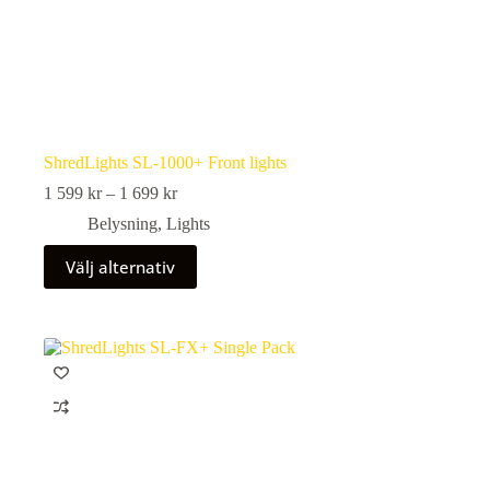
ShredLights SL-1000+ Front lights
Prisintervall:
1 599
kr
–
1 699
kr
1
Belysning
,
Lights
599 kr
till
Den
Välj alternativ
1
här
699 kr
produkten
har
flera
varianter.
De
olika
alternativen
kan
väljas
på
produktsidan