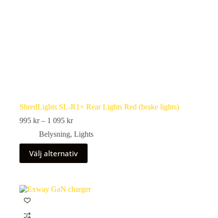
ShredLights SL-R1+ Rear Lights Red (brake lights)
Prisintervall:
995
kr
–
1 095
kr
995 kr
Belysning
,
Lights
till
1
Den
Välj alternativ
095 kr
här
produkten
har
flera
varianter.
De
olika
alternativen