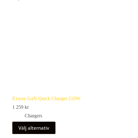
kan
väljas
på
produktsidan
Exway GaN Quick Charger 210W
1 259
kr
Chargers
Den
Välj alternativ
här
produkten