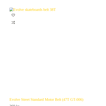
har
flera
varianter.
De
olika
alternativen
kan
väljas
på
produktsidan
Evolve Street Standard Motor Belt (47T GT-006)