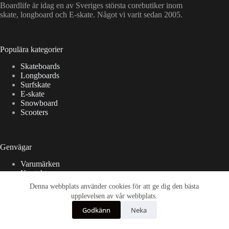
Boardlife är idag en av Sveriges största corebutiker inom
skate, longboard och E-skate. Något vi varit sedan 2005.
Populära kategorier
Skateboards
Longboards
Surfskate
E-skate
Snowboard
Scooters
Genvägar
Varumärken
Kontakt
Kundtjänst
Denna webbplats använder cookies för att ge dig den bästa
Vanliga frågor & Svar
upplevelsen av vår webbplats.
Godkänn
Neka
International orders