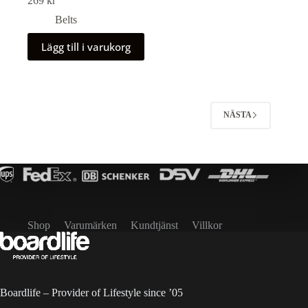
269
kr
Belts
Lägg till i varukorg
NÄSTA
Shop
Varumärken
Kundtjänst
Villkor
Boardlife – Provider of Lifestyle since ’05