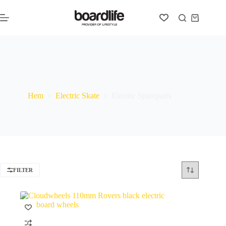
Hoppa
till
Varukorg
innehåll
Electric Spareparts
Hem
Electric Skate
Electric Spareparts
FILTER