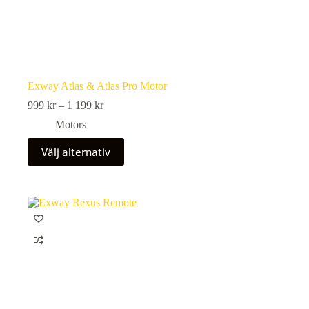
Exway Atlas & Atlas Pro Motor
Prisintervall:
999
kr
–
1 199
kr
999 kr
Motors
till
1
Den
Välj alternativ
199 kr
här
produkten
har
flera
varianter.
De
olika
alternativen
kan
väljas
på
produktsidan