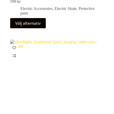
599
kr
Electric Accessories
,
Electric Skate
,
Protective
parts
Den
Välj alternativ
här
produkten
har
flera
varianter.
De
olika
alternativen
kan
väljas
på
produktsidan