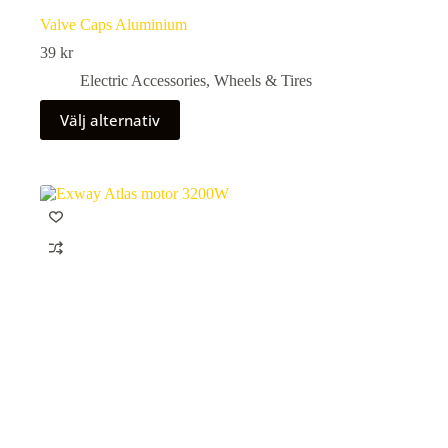
Valve Caps Aluminium
39
kr
Electric Accessories
,
Wheels & Tires
Den
Välj alternativ
här
produkten
har
flera
varianter.
De
olika
alternativen
kan
väljas
på
produktsidan