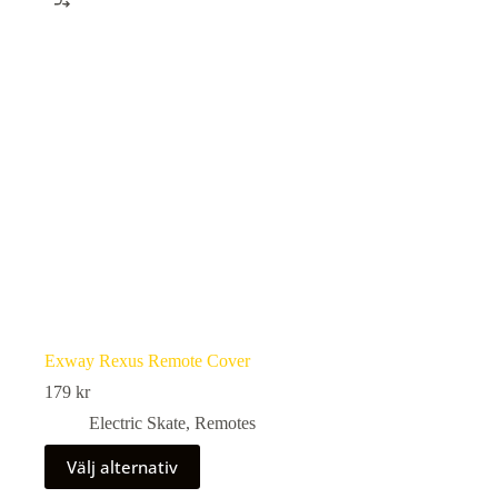
Exway Rexus Remote Cover
179
kr
Electric Skate
,
Remotes
Den
Välj alternativ
här
produkten