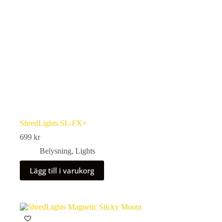
ShredLights SL-FX+
699
kr
Belysning
,
Lights
Lägg till i varukorg