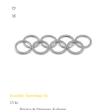
Boardlife Speedrings 8st
15
kr
Brickor & Distanser
,
Kullager