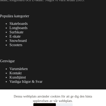
Populära kategorier
Skateboards
Longboards
Surfskate
E-skate
Snowboard
Scooters
Genvägar
Varumärken
Kontakt
Kundtjänst
Vanliga frågor & Svar
Denna webbplats använder cookies för att ge dig den bästa
International orders
upplevelsen av vår webbplats.
We offer international shipping. All countries in the European