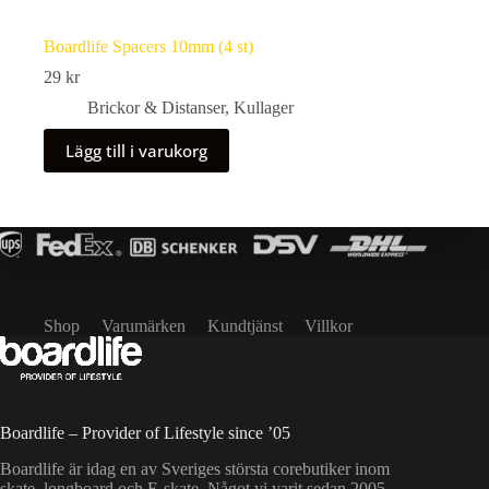
Boardlife Spacers 10mm (4 st)
29
kr
Brickor & Distanser
,
Kullager
Lägg till i varukorg
Shop
Varumärken
Kundtjänst
Villkor
Boardlife – Provider of Lifestyle since ’05
Boardlife är idag en av Sveriges största corebutiker inom
skate, longboard och E-skate. Något vi varit sedan 2005.