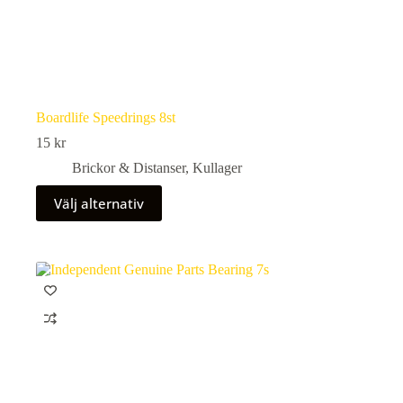
Boardlife Speedrings 8st
15
kr
Brickor & Distanser
,
Kullager
Den
Välj alternativ
här
produkten
har
flera
varianter.
De
olika
alternativen
kan
väljas
på
produktsidan