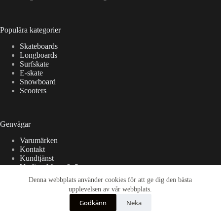
Populära kategorier
Skateboards
Longboards
Surfskate
E-skate
Snowboard
Scooters
Genvägar
Varumärken
Kontakt
Kundtjänst
Vanliga frågor & Svar
Denna webbplats använder cookies för att ge dig den bästa
upplevelsen av vår webbplats.
International orders
Godkänn
Neka
We offer international shipping. All countries in the European