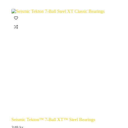
Seismic Tekton™ 7-Ball XT™ Steel Bearings
349
kr