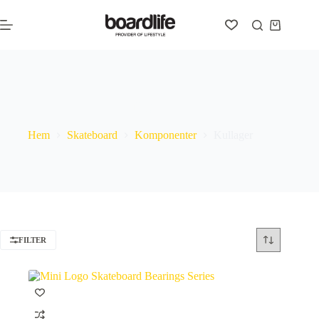
Hoppa
till
Varukorg
innehåll
Kullager
Hem
Skateboard
Komponenter
Kullager
FILTER