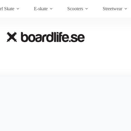
Brands
Om Boardlife
Kundt
rf Skate
E-skate
Scooters
Streetwear