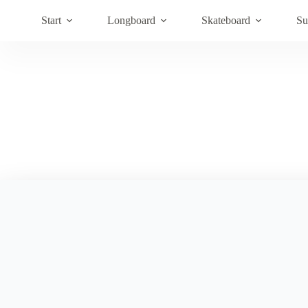
Hoppa
till
Start
Longboard
Skateboard
Su
innehåll
Snowskate Flatdeck