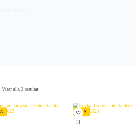
skate Flatdeck
Sortera
Visar alla 3 resultat
efter
senaste
A
REA