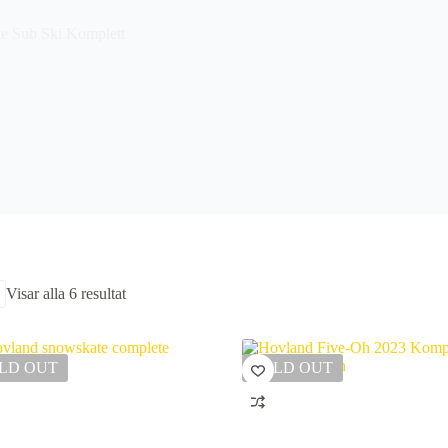
e Sub Ski Komplett
Sortera
Visar alla 6 resultat
efter
senaste
LD OUT
SOLD OUT