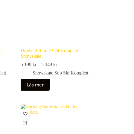
tt
Hovland Ram 23/24 Komplett
Snowskate
Prisintervall:
5 199
kr
–
5 349
kr
5
ett
Snowskate Sub Ski Komplett
199 kr
till
Läs mer
5
349 kr