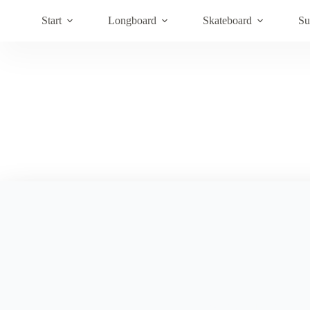
Hoppa
till
Start
Longboard
Skateboard
Su
innehåll
Snowskate Sub Ski Kompl