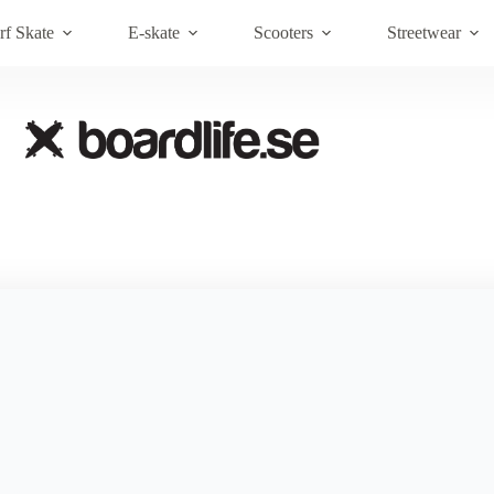
Brands
Om Boardlife
Kundt
rf Skate
E-skate
Scooters
Streetwear
ett