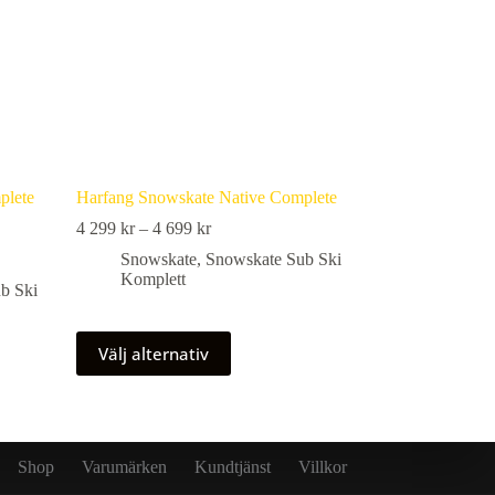
plete
Harfang Snowskate Native Complete
Prisintervall:
4 299
kr
–
4 699
kr
4
Snowskate
,
Snowskate Sub Ski
299 kr
Komplett
till
b Ski
4
699 kr
Den
Välj alternativ
här
produkten
har
flera
varianter.
De
Shop
Varumärken
Kundtjänst
Villkor
olika