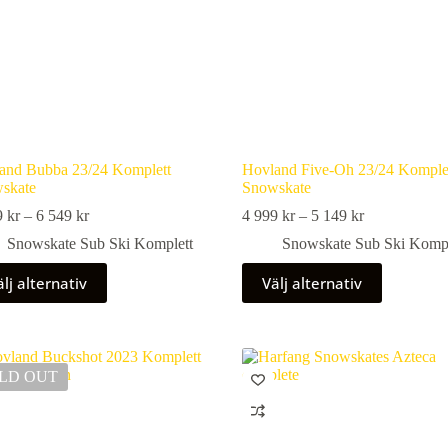
and Bubba 23/24 Komplett
Hovland Five-Oh 23/24 Komple
skate
Snowskate
Prisintervall:
Prisintervall:
9
kr
–
6 549
kr
4 999
kr
–
5 149
kr
6
4
Snowskate Sub Ski Komplett
Snowskate Sub Ski Kompl
299 kr
999 kr
till
till
Den
älj alternativ
Välj alternativ
6
5
här
549 kr
149 kr
ukten
produkten
har
flera
nter.
varianter.
LD OUT
De
olika
nativen
alternativen
kan