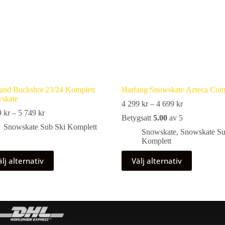
s
väljas
på
uktsidan
produktsidan
and Buckshot 23/24 Komplett
Harfang Snowskate Azteca Com
skate
Prisintervall:
4 299
kr
–
4 699
kr
Prisintervall:
4
9
kr
–
5 749
kr
Betygsatt
5.00
av 5
5
299 kr
Snowskate Sub Ski Komplett
599 kr
till
Snowskate
,
Snowskate Su
till
4
Komplett
5
699 kr
Den
749 kr
älj alternativ
Välj alternativ
här
ukten
produkten
har
flera
nter.
varianter.
De
olika