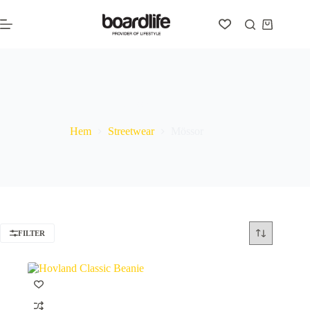
Hoppa
till
Varukorg
innehåll
Mössor
Hem
Streetwear
Mössor
FILTER