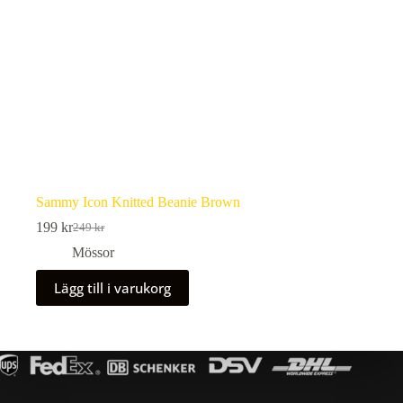
Sammy Icon Knitted Beanie Brown
199
kr
249
kr
Det
Det
ursprungliga
nuvarande
Mössor
priset
priset
var:
är:
Lägg till i varukorg
249 kr.
199 kr.