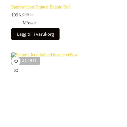
Sammy Icon Knitted Beanie Red
199
kr
249
kr
Det
Det
ursprungliga
nuvarande
Mössor
priset
priset
var:
är:
Lägg till i varukorg
249 kr.
199 kr.
SOLD OUT