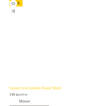
REA
Sammy Icon Knitted Beanie Black
199
kr
249
kr
Det
Det
ursprungliga
nuvarande
Mössor
priset
priset