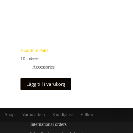
Boardlife Patch
10
kr
25
kr
Det
Det
ursprungliga
nuvarande
Accessories
priset
priset
var:
är:
25 kr.
10 kr.
Lägg till i varukorg
Shop
Varumärken
Kundtjänst
Villkor
International orders