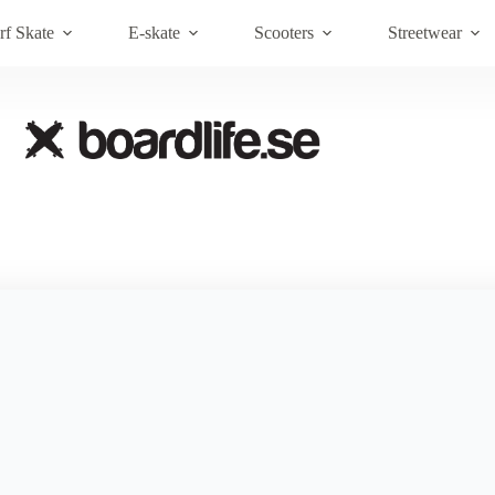
Brands
Om Boardlife
Kundt
rf Skate
E-skate
Scooters
Streetwear