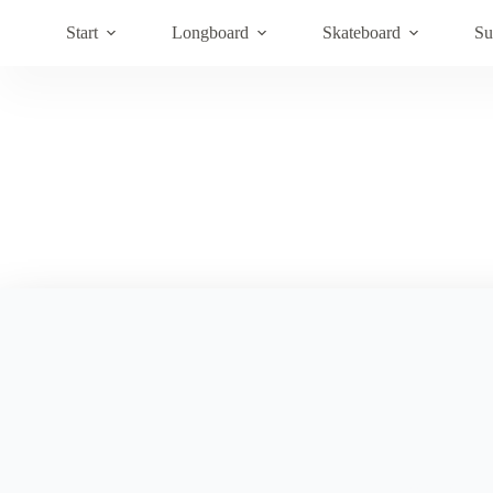
Hoppa
till
Start
Longboard
Skateboard
Su
innehåll
Accessories