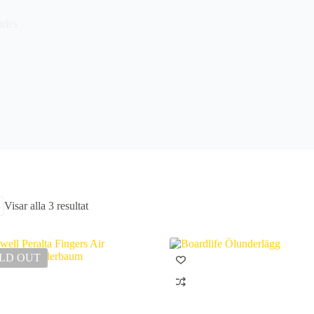
ries
Sortera
Visar alla 3 resultat
efter
senaste
LD OUT