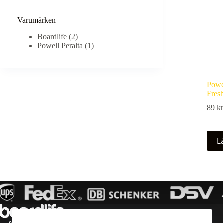
Varumärken
Boardlife
(2)
Powell Peralta
(1)
Powel
Fres
89
kr
L