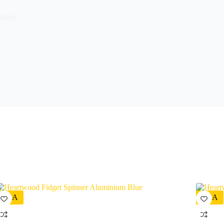
pinner
REA
REA