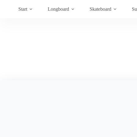
Hoppa
till
Start
Longboard
Skateboard
Su
innehåll
Fidget Spinner