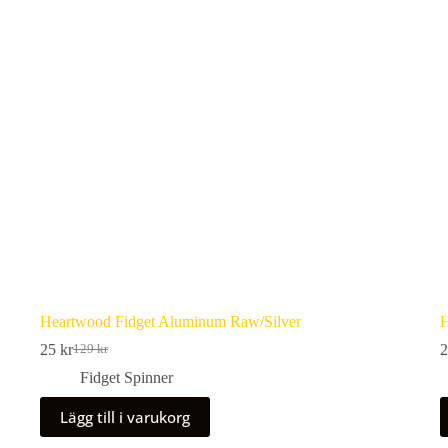
Heartwood Fidget Aluminum Raw/Silver
H
25
kr
129
kr
Det
Det
ursprungliga
nuvarande
Fidget Spinner
priset
priset
var:
är:
Lägg till i varukorg
129 kr.
25 kr.