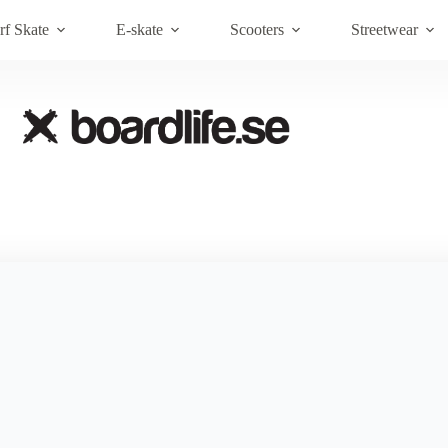
Brands
Om Boardlife
Kundt
rf Skate
E-skate
Scooters
Streetwear