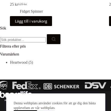
25
kr
129
kr
Det
Det
ursprungliga
nuvarande
Fidget Spinner
priset
priset
var:
är:
Lägg till i varukorg
129 kr.
25 kr.
Sök
Sök
efter:
Filtrera efter pris
Varumärken
Heartwood
(5)
Denna webbplats använder cookies för att ge dig den bästa
upplevelsen av vår webbplats.