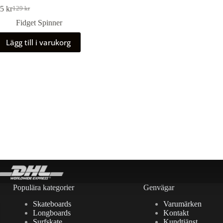
25
kr
129
kr
Det
Det
ursprungliga
nuvarande
Fidget Spinner
priset
priset
var:
är:
Lägg till i varukorg
129 kr.
25 kr.
Populära kategorier
Genvägar
Skateboards
Varumärken
Longboards
Kontakt
Surfskate
Kundtjänst