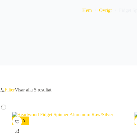
Hem
Övrigt
Fidget S
Sortera
Filter
Visar alla 5 resultat
efter
senaste
REA