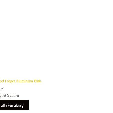
od Fidget Aluminum Pink
9
kr
prungliga
arande
dget Spinner
et
et
:
till i varukorg
 kr.
kr.