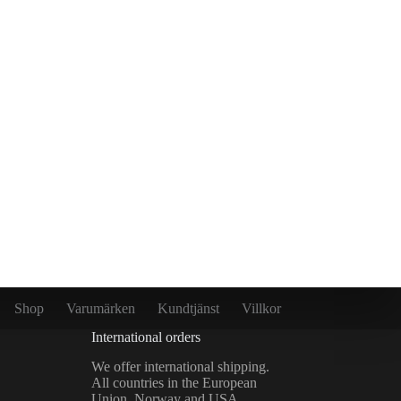
Shop
Varumärken
Kundtjänst
Villkor
International orders
We offer international shipping.
All countries in the European
Union, Norway and USA