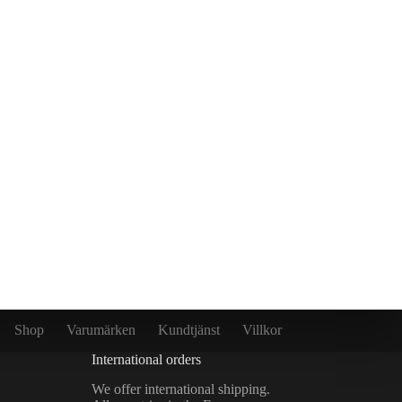
Shop
Varumärken
Kundtjänst
Villkor
International orders
We offer international shipping.