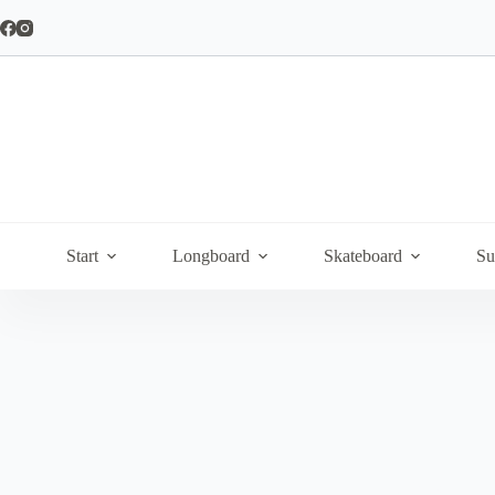
Hoppa
till
innehåll
Start
Longboard
Skateboard
Su
Stickers