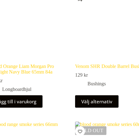
d Orange Liam Morgan Pro
Venom SHR Double Barrel Bus
ight Navy Blue 65mm 84a
129
kr
kr
Bushings
Longboardhjul
Den
gg till i varukorg
Välj alternativ
här
produkten
har
flera
varianter.
SOLD OUT
De
olika