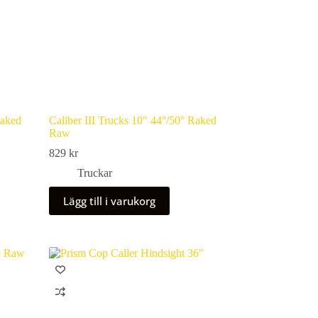
Raked
Caliber III Trucks 10″ 44°/50° Raked
Raw
829
kr
Truckar
Lägg till i varukorg