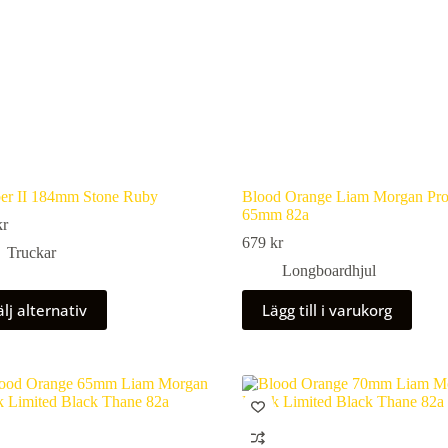
ber II 184mm Stone Ruby
Blood Orange Liam Morgan Pr
65mm 82a
kr
679
kr
Truckar
Longboardhjul
älj alternativ
Lägg till i varukorg
ukten
nter.
nativen