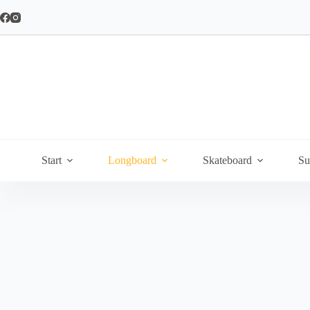
Hoppa
till
innehåll
Start
Longboard
Skateboard
Su
Freeride & Sliding