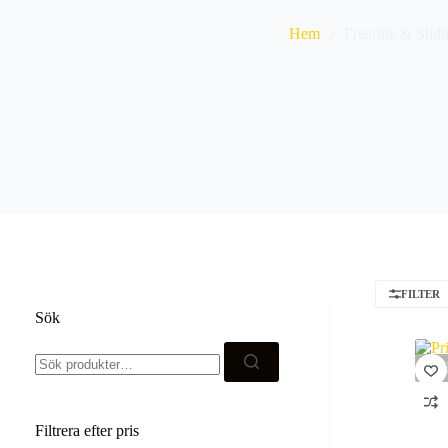
Hem
Freeride & Slidi
FILTER
Sök
Sök
efter:
SO
Filtrera efter pris