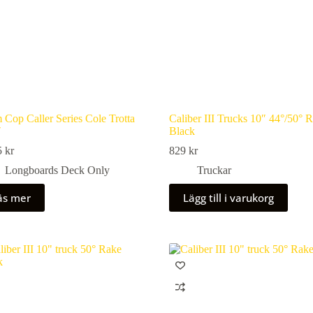
 Cop Caller Series Cole Trotta
Caliber III Trucks 10″ 44°/50° 
″
Black
5
kr
829
kr
Longboards Deck Only
Truckar
äs mer
Lägg till i varukorg