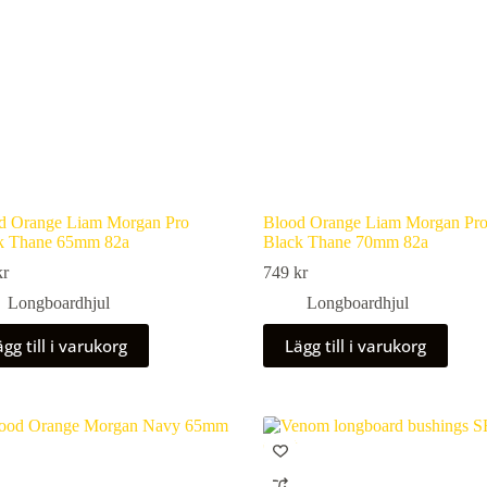
s
uktsidan
d Orange Liam Morgan Pro
Blood Orange Liam Morgan Pr
k Thane 65mm 82a
Black Thane 70mm 82a
kr
749
kr
Longboardhjul
Longboardhjul
gg till i varukorg
Lägg till i varukorg