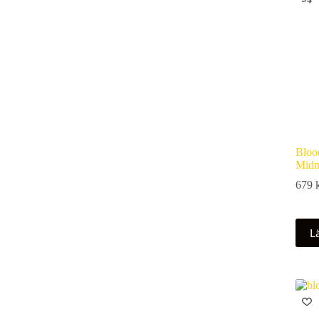
Bloo
Midn
679
Lä