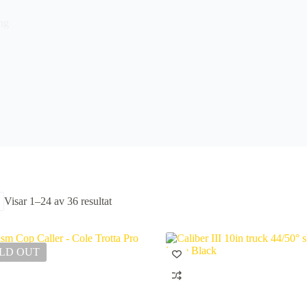
ng
Sortera
Visar 1–24 av 36 resultat
efter
senaste
LD OUT