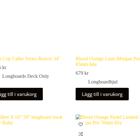
m Cop Caller Series Reaver 34″
Blood Orange Liam Morgan Pr
65mm 84a
5
kr
679
kr
Longboards Deck Only
Longboardhjul
gg till i varukorg
Lägg till i varukorg