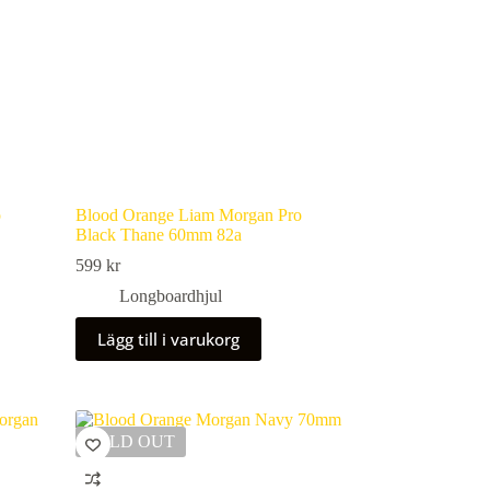
kan
väljas
på
produktsidan
o
Blood Orange Liam Morgan Pro
Black Thane 60mm 82a
599
kr
Longboardhjul
Lägg till i varukorg
SOLD OUT