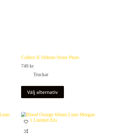
o
Caliber II 184mm Stone Plum
749
kr
Truckar
Den
Välj alternativ
här
produkten
har
flera
varianter.
De
olika
alternativen