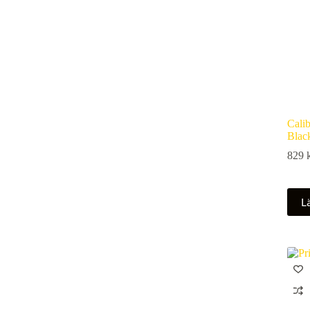
Calib
Blac
829
Lä