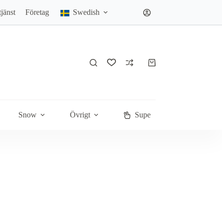
jänst
Företag
Swedish
Varukorg
Snow
Övrigt
Super Deals