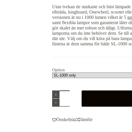
till
Utan tvekan de starkaste och bäst lämpade l
999 kr
elbräda, longboard, Onewheel, scooter ell
versionen är nu i 1000 lumen vilket är 5 gg
samt flexibla lampor som garanterat låter 
gör skalet än mer robust och tåligt. Utform
lamporna om du inte behöver dem. Se till at
där ute. Välj om du vill köra på bara lampan
fästena är dem samma för både SL-1000 s
Option
ShredLights
SL-
1000
Front
lights
mängd
Önskelista
Jämför