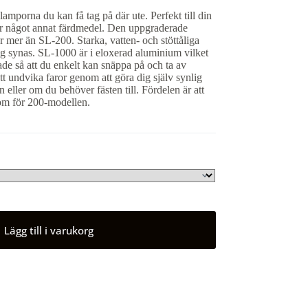
amporna du kan få tag på där ute. Perfekt till din
er något annat färdmedel. Den uppgraderade
r mer än SL-200. Starka, vatten- och stöttåliga
dig synas. SL-1000 är i eloxerad aluminium vilket
ade så att du enkelt kan snäppa på och ta av
t undvika faror genom att göra dig själv synlig
 eller om du behöver fästen till. Fördelen är att
om för 200-modellen.
Lägg till i varukorg