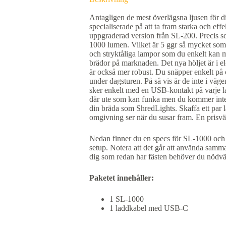
Antagligen de mest överlägsna ljusen för d
specialiserade på att ta fram starka och effe
uppgraderad version från SL-200. Precis s
1000 lumen. Vilket är 5 ggr så mycket som S
och stryktåliga lampor som du enkelt kan mo
brädor på marknaden. Det nya höljet är i el
är också mer robust. Du snäpper enkelt på 
under dagsturen. På så vis är de inte i vä
sker enkelt med en USB-kontakt på varje 
där ute som kan funka men du kommer inte hi
din bräda som ShredLights. Skaffa ett par l
omgivning ser när du susar fram. En prisvä
Nedan finner du en specs för SL-1000 och vi
setup. Notera att det går att använda sam
dig som redan har fästen behöver du nödvä
Paketet innehåller:
1 SL-1000
1 laddkabel med USB-C