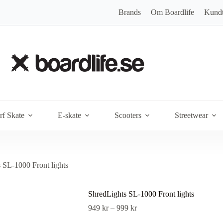
Brands
Om Boardlife
Kundt
rf Skate
E-skate
Scooters
Streetwear
 SL-1000 Front lights
ShredLights SL-1000 Front lights
Prisintervall:
949
kr
–
999
kr
949 kr