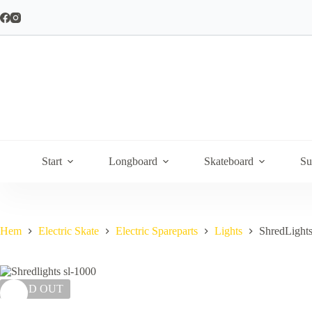
Hoppa
till
innehåll
Start
Longboard
Skateboard
Su
Hem
Electric Skate
Electric Spareparts
Lights
ShredLights
SOLD OUT