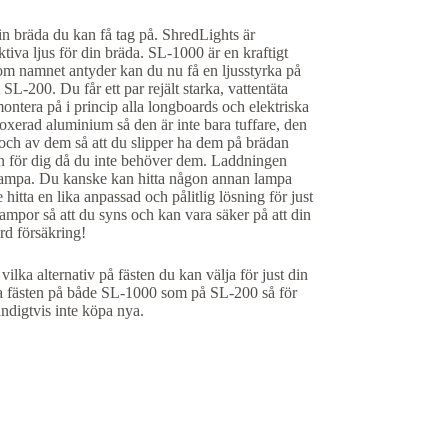
in bräda du kan få tag på. ShredLights är
ktiva ljus för din bräda. SL-1000 är en kraftigt
om namnet antyder kan du nu få en ljusstyrka på
L-200. Du får ett par rejält starka, vattentäta
ntera på i princip alla longboards och elektriska
oxerad aluminium så den är inte bara tuffare, den
och av dem så att du slipper ha dem på brädan
gen för dig då du inte behöver dem. Laddningen
lampa. Du kanske kan hitta någon annan lampa
tta en lika anpassad och pålitlig lösning för just
ampor så att du syns och kan vara säker på att din
rd försäkring!
lka alternativ på fästen du kan välja för just din
ma fästen på både SL-1000 som på SL-200 så för
ndigtvis inte köpa nya.