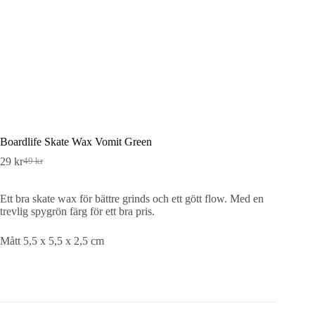
Boardlife Skate Wax Vomit Green
29
kr
49
kr
Det
Det
ursprungliga
nuvarande
priset
priset
Ett bra skate wax för bättre grinds och ett gött flow. Med en
var:
är:
trevlig spygrön färg för ett bra pris.
49 kr.
29 kr.
Mått 5,5 x 5,5 x 2,5 cm