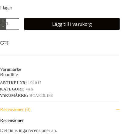
I lager
Boardlife
Lägg till i varukorg
Skate
Wax
Vomit
Green
mängd
Varumärke
Boardlife
ARTIKELNR:
199017
KATEGORI:
VAX
VARUMÄRKE:
BOARDLIFE
Recensioner (0)
Recensioner
Det finns inga recensioner än.