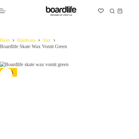
Hoppa
till
Varukorg
innehåll
Hem
Hårdvara
Vax
Boardlife Skate Wax Vomit Green
REA