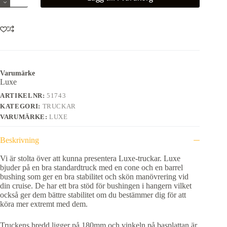
180mm
Glossy
Black
mängd
Varumärke
Luxe
ARTIKELNR:
51743
KATEGORI:
TRUCKAR
VARUMÄRKE:
LUXE
Beskrivning
Vi är stolta över att kunna presentera Luxe-truckar. Luxe
bjuder på en bra standardtruck med en cone och en barrel
bushing som ger en bra stabilitet och skön manövrering vid
din cruise. De har ett bra stöd för bushingen i hangern vilket
också ger dem bättre stabilitet om du bestämmer dig för att
köra mer extremt med dem.
Truckens bredd ligger på 180mm och vinkeln på basplattan är