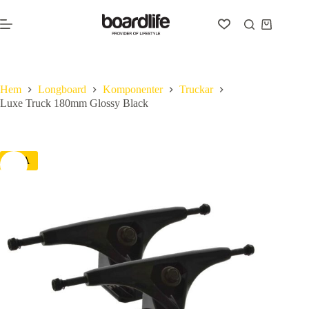
Hoppa
till
Varukorg
innehåll
Hem
Longboard
Komponenter
Truckar
Luxe Truck 180mm Glossy Black
REA