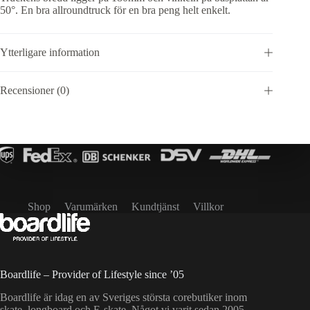
50°. En bra allroundtruck för en bra peng helt enkelt.
Ytterligare information
Recensioner (0)
Shop
Varumärken
Kundtjänst
Villkor
Boardlife – Provider of Lifestyle since ’05
Boardlife är idag en av Sveriges största corebutiker inom
skate, longboard och E-skate. Något vi varit sedan 2005.