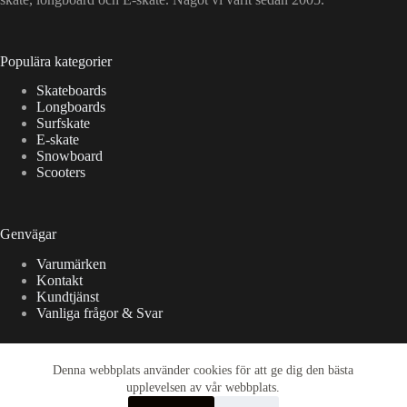
Populära kategorier
Skateboards
Longboards
Surfskate
E-skate
Snowboard
Scooters
Genvägar
Varumärken
Kontakt
Kundtjänst
Vanliga frågor & Svar
Denna webbplats använder cookies för att ge dig den bästa
International orders
upplevelsen av vår webbplats.
We offer international shipping. All countries in the European