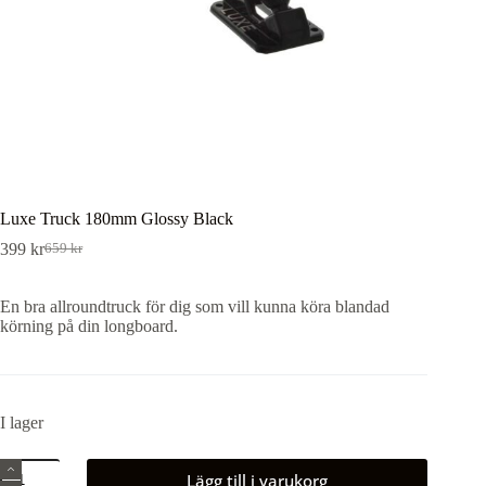
Luxe Truck 180mm Glossy Black
399
kr
659
kr
Det
Det
ursprungliga
nuvarande
priset
priset
En bra allroundtruck för dig som vill kunna köra blandad
var:
är:
körning på din longboard.
659 kr.
399 kr.
I lager
Luxe
Lägg till i varukorg
Truck