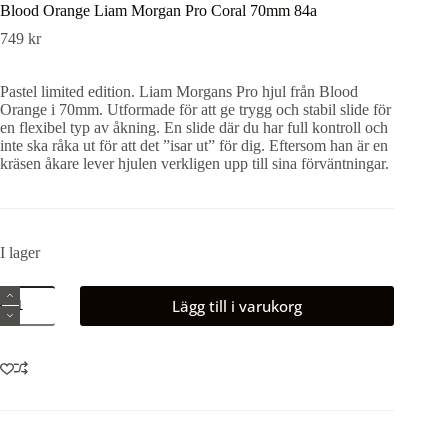
Blood Orange Liam Morgan Pro Coral 70mm 84a
749
kr
Pastel limited edition. Liam Morgans Pro hjul från Blood
Orange i 70mm. Utformade för att ge trygg och stabil slide för
en flexibel typ av åkning. En slide där du har full kontroll och
inte ska råka ut för att det ”isar ut” för dig. Eftersom han är en
kräsen åkare lever hjulen verkligen upp till sina förväntningar.
I lager
Blood
Lägg till i varukorg
Orange
Liam
Morgan
Pro
Coral
70mm
84a
mängd