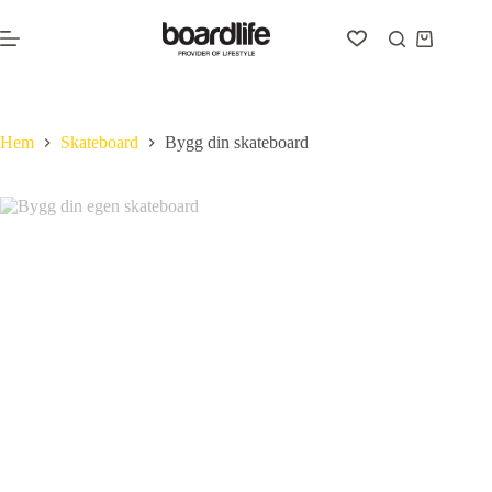
Hoppa
till
Varukorg
innehåll
Hem
Skateboard
Bygg din skateboard