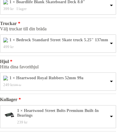
1 × Boardlife Blank Skateboard Deck 8.0"
399 
kr
I lager
Truckar
Välj truckar till din bräda
1 × Bedrock Standard Street Skate truck 5.25" 137mm
499 
kr
Hjul
Hitta dina favorithjul
1 × Heartwood Royal Rubbers 52mm 99a
249 
kr
299 
kr
Det 
Det 
ursprungliga 
nuvarande 
priset 
priset 
Kullager
var: 
är: 
299 kr.
249 kr.
1 × Heartwood Street Bolts Premium Built-In
Bearings
239 
kr