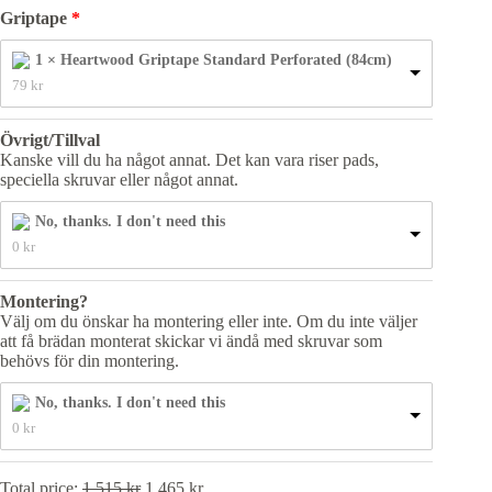
Griptape
1 × Heartwood Griptape Standard Perforated (84cm)
79 
kr
Övrigt/Tillval
Kanske vill du ha något annat. Det kan vara riser pads,
speciella skruvar eller något annat.
No, thanks. I don't need this
0 
kr
Montering?
Välj om du önskar ha montering eller inte. Om du inte väljer
att få brädan monterat skickar vi ändå med skruvar som
behövs för din montering.
No, thanks. I don't need this
0 
kr
Total price:
1 515
kr
1 465
kr