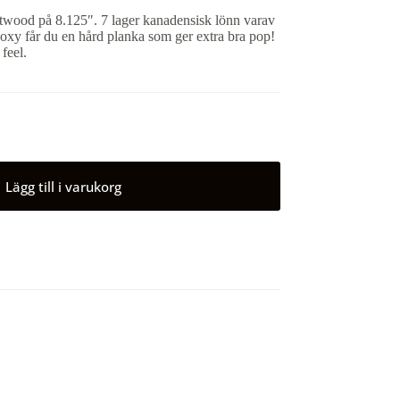
rtwood på 8.125″. 7 lager kanadensisk lönn varav
oxy får du en hård planka som ger extra bra pop!
feel.
Lägg till i varukorg