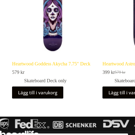
Heartwood Goddess Akycha 7.75″ Deck
Heartwood Astro
579
kr
399
kr
579
kr
Det
Det
ursprungli
nuvarande
Skateboard Deck only
Skateboar
priset
priset
var:
är:
Lägg till i varukorg
Lägg till i v
579 kr.
399 kr.