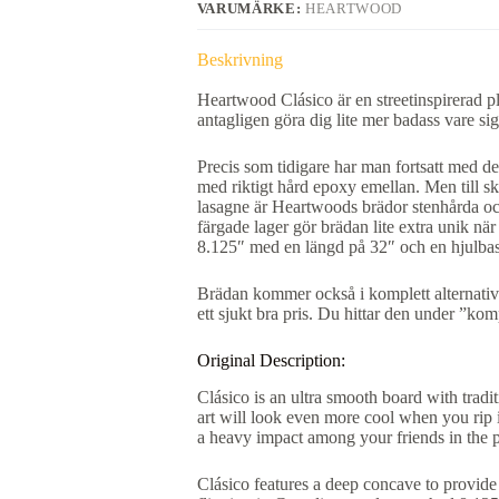
VARUMÄRKE:
HEARTWOOD
Beskrivning
Heartwood Clásico är en streetinspirerad p
antagligen göra dig lite mer badass vare sig
Precis som tidigare har man fortsatt med d
med riktigt hård epoxy emellan. Men till sk
lasagne är Heartwoods brädor stenhårda och
färgade lager gör brädan lite extra unik när
8.125″ med en längd på 32″ och en hjulbas
Brädan kommer också i komplett alternativ f
ett sjukt bra pris. Du hittar den under ”komp
Original Description:
Clásico is an ultra smooth board with traditi
art will look even more cool when you rip it
a heavy impact among your friends in the p
Clásico features a deep concave to provide