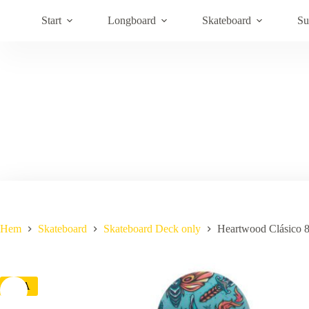
Hoppa
till
Start
Longboard
Skateboard
Su
innehåll
Hem
Skateboard
Skateboard Deck only
Heartwood Clásico 
REA