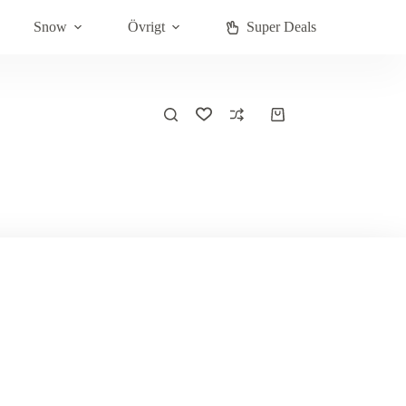
jänst
Företag
Swedish
Snow
Övrigt
Super Deals
Varukorg