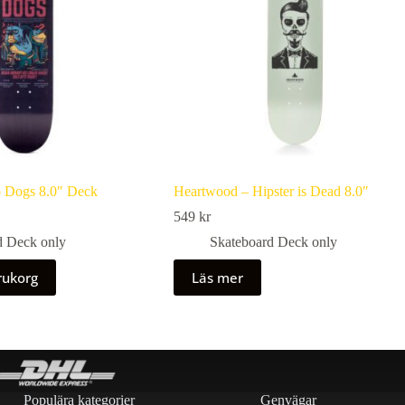
 Dogs 8.0″ Deck
Heartwood – Hipster is Dead 8.0″
549
kr
ga
d Deck only
Skateboard Deck only
arukorg
Läs mer
Populära kategorier
Genvägar