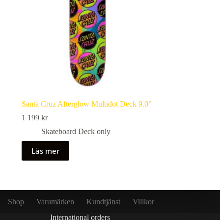
Santa Cruz Afterglow Multidot Deck 9.0”
1 199
kr
Skateboard Deck only
Läs mer
Shop
Varumärken
Kundtjänst
Villkor
International orders