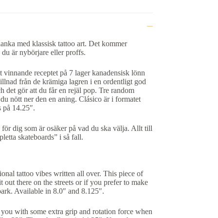
lanka med klassisk tattoo art. Det kommer
 du är nybörjare eller proffs.
et vinnande receptet på 7 lager kanadensisk lönn
illnad från de krämiga lagren i en ordentligt god
 det gör att du får en rejäl pop. Tre random
 du nött ner den en aning. Clásico är i formatet
 på 14.25″.
ör dig som är osäker på vad du ska välja. Allt till
letta skateboards” i så fall.
onal tattoo vibes written all over. This piece of
 out there on the streets or if you prefer to make
ark. Available in 8.0″ and 8.125″.
 you with some extra grip and rotation force when