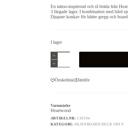
priset
priset
En tattoo-inspirerad och rå bräda från Hea
var:
är:
3 färgade lager. I kombination med hård ep
579 kr.
499 kr.
Djupare konkav för bättre grepp och board 
I lager
Heartwood
Clásico
8.125"
Deck
mängd
Önskelista
Jämför
Varumärke
Heartwood
ARTIKELNR:
130504
KATEGORI:
SKATEBOARD DECK ONLY