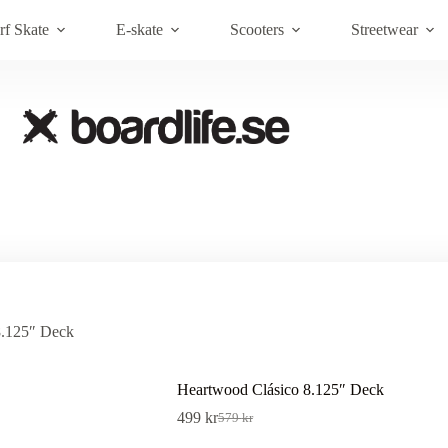
Brands
Om Boardlife
Kundt
rf Skate
E-skate
Scooters
Streetwear
8.125″ Deck
Heartwood Clásico 8.125″ Deck
499
kr
579
kr
Det
Det
ursprungliga
nuvarande