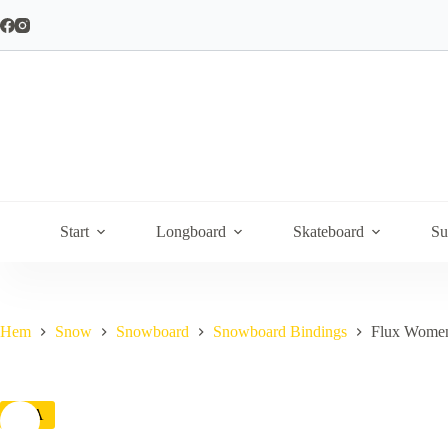
Hoppa
till
innehåll
Start
Longboard
Skateboard
Su
Hem
Snow
Snowboard
Snowboard Bindings
Flux Women
REA