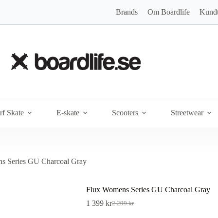
Brands
Om Boardlife
Kundt
rf Skate
E-skate
Scooters
Streetwear
s Series GU Charcoal Gray
Flux Womens Series GU Charcoal Gray
1 399
kr
2 299
kr
Det
Det
ursprungliga
nuvarande